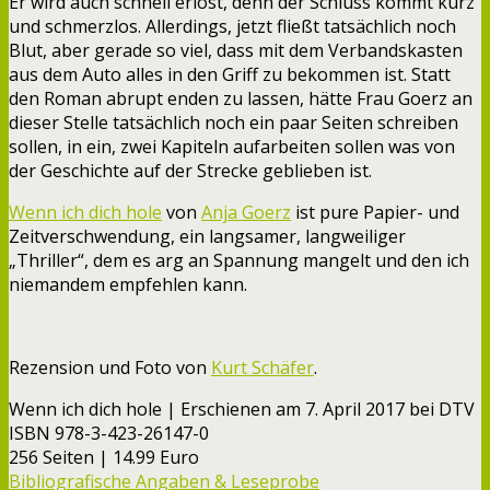
Er wird auch schnell erlöst, denn der Schluss kommt kurz
und schmerzlos. Allerdings, jetzt fließt tatsächlich noch
Blut, aber gerade so viel, dass mit dem Verbandskasten
aus dem Auto alles in den Griff zu bekommen ist. Statt
den Roman abrupt enden zu lassen, hätte Frau Goerz an
dieser Stelle tatsächlich noch ein paar Seiten schreiben
sollen, in ein, zwei Kapiteln aufarbeiten sollen was von
der Geschichte auf der Strecke geblieben ist.
Wenn ich dich hole
von
Anja Goerz
ist pure Papier- und
Zeitverschwendung, ein langsamer, langweiliger
„Thriller“, dem es arg an Spannung mangelt und den ich
niemandem empfehlen kann.
Rezension und Foto von
Kurt Schäfer
.
Wenn ich dich hole | Erschienen am 7. April 2017 bei DTV
ISBN 978-3-423-26147-0
256 Seiten | 14.99 Euro
Bibliografische Angaben & Leseprobe