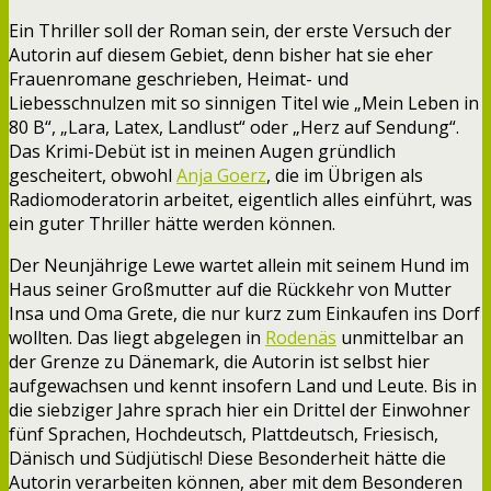
Ein Thriller soll der Roman sein, der erste Versuch der
Autorin auf diesem Gebiet, denn bisher hat sie eher
Frauenromane geschrieben, Heimat- und
Liebesschnulzen mit so sinnigen Titel wie „Mein Leben in
80 B“, „Lara, Latex, Landlust“ oder „Herz auf Sendung“.
Das Krimi-Debüt ist in meinen Augen gründlich
gescheitert, obwohl
Anja Goerz
, die im Übrigen als
Radiomoderatorin arbeitet, eigentlich alles einführt, was
ein guter Thriller hätte werden können.
Der Neunjährige Lewe wartet allein mit seinem Hund im
Haus seiner Großmutter auf die Rückkehr von Mutter
Insa und Oma Grete, die nur kurz zum Einkaufen ins Dorf
wollten. Das liegt abgelegen in
Rodenäs
unmittelbar an
der Grenze zu Dänemark, die Autorin ist selbst hier
aufgewachsen und kennt insofern Land und Leute. Bis in
die siebziger Jahre sprach hier ein Drittel der Einwohner
fünf Sprachen, Hochdeutsch, Plattdeutsch, Friesisch,
Dänisch und Südjütisch! Diese Besonderheit hätte die
Autorin verarbeiten können, aber mit dem Besonderen