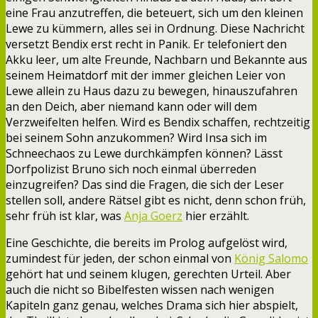
eine Frau anzutreffen, die beteuert, sich um den kleinen
Lewe zu kümmern, alles sei in Ordnung. Diese Nachricht
versetzt Bendix erst recht in Panik. Er telefoniert den
Akku leer, um alte Freunde, Nachbarn und Bekannte aus
seinem Heimatdorf mit der immer gleichen Leier von
Lewe allein zu Haus dazu zu bewegen, hinauszufahren
an den Deich, aber niemand kann oder will dem
Verzweifelten helfen. Wird es Bendix schaffen, rechtzeitig
bei seinem Sohn anzukommen? Wird Insa sich im
Schneechaos zu Lewe durchkämpfen können? Lässt
Dorfpolizist Bruno sich noch einmal überreden
einzugreifen? Das sind die Fragen, die sich der Leser
stellen soll, andere Rätsel gibt es nicht, denn schon früh,
sehr früh ist klar, was
Anja Goerz
hier erzählt.
Eine Geschichte, die bereits im Prolog aufgelöst wird,
zumindest für jeden, der schon einmal von
König Salomo
gehört hat und seinem klugen, gerechten Urteil. Aber
auch die nicht so Bibelfesten wissen nach wenigen
Kapiteln ganz genau, welches Drama sich hier abspielt,