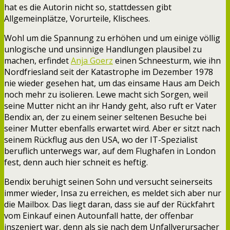
hat es die Autorin nicht so, stattdessen gibt
Allgemeinplätze, Vorurteile, Klischees.
Wohl um die Spannung zu erhöhen und um einige völlig
unlogische und unsinnige Handlungen plausibel zu
machen, erfindet
Anja Goerz
einen Schneesturm, wie ihn
Nordfriesland seit der Katastrophe im Dezember 1978
nie wieder gesehen hat, um das einsame Haus am Deich
noch mehr zu isolieren. Lewe macht sich Sorgen, weil
seine Mutter nicht an ihr Handy geht, also ruft er Vater
Bendix an, der zu einem seiner seltenen Besuche bei
seiner Mutter ebenfalls erwartet wird. Aber er sitzt nach
seinem Rückflug aus den USA, wo der IT-Spezialist
beruflich unterwegs war, auf dem Flughafen in London
fest, denn auch hier schneit es heftig.
Bendix beruhigt seinen Sohn und versucht seinerseits
immer wieder, Insa zu erreichen, es meldet sich aber nur
die Mailbox. Das liegt daran, dass sie auf der Rückfahrt
vom Einkauf einen Autounfall hatte, der offenbar
inszeniert war, denn als sie nach dem Unfallverursacher