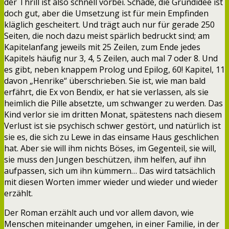
der Thrill ist also schnell vorbei. Schade, die Grundidee ist
doch gut, aber die Umsetzung ist für mein Empfinden
kläglich gescheitert. Und trägt auch nur für gerade 250
Seiten, die noch dazu meist spärlich bedruckt sind; am
Kapitelanfang jeweils mit 25 Zeilen, zum Ende jedes
Kapitels häufig nur 3, 4, 5 Zeilen, auch mal 7 oder 8. Und
es gibt, neben knappem Prolog und Epilog, 60! Kapitel, 11
davon „Henrike“ überschrieben. Sie ist, wie man bald
erfährt, die Ex von Bendix, er hat sie verlassen, als sie
heimlich die Pille absetzte, um schwanger zu werden. Das
Kind verlor sie im dritten Monat, spätestens nach diesem
Verlust ist sie psychisch schwer gestört, und natürlich ist
sie es, die sich zu Lewe in das einsame Haus geschlichen
hat. Aber sie will ihm nichts Böses, im Gegenteil, sie will,
sie muss den Jungen beschützen, ihm helfen, auf ihn
aufpassen, sich um ihn kümmern… Das wird tatsächlich
mit diesen Worten immer wieder und wieder und wieder
erzählt.
Der Roman erzählt auch und vor allem davon, wie
Menschen miteinander umgehen, in einer Familie, in der